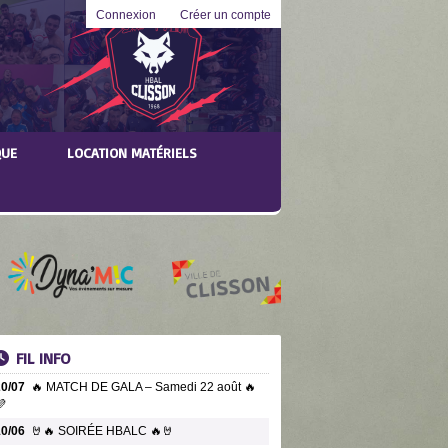
Connexion
Créer un compte
QUE
LOCATION MATÉRIELS
FIL INFO
20/07
🔥 MATCH DE GALA – Samedi 22 août 🔥

10/06
🤘🔥 SOIRÉE HBALC 🔥🤘