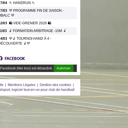
27/04
🏃 HANDRUN 🏃
17/03
💜 PROGRAMME FIN DE SAISON -
HBALC 💜
12/03
🛍️ VIDE-GRENIER 2026 🛍️
11/03
🤾 FORMATION ARBITRAGE -10M 🤾
04/03
💜🤾 TOURNOI HAND À 4 -
DÉCOUVERTE 🤾💜
FACEBOOK
Facebook (like box) est désactivé.
Autoriser
ite
|
Mentions Légales
|
Gestion des cookies
|
lisport, logiciel tout-en-un pour club de handball