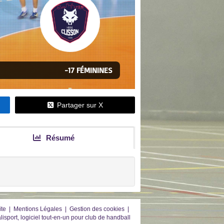
-17 FÉMININES
Partager sur X
Résumé
ite
|
Mentions Légales
|
Gestion des cookies
|
lisport, logiciel tout-en-un pour club de handball