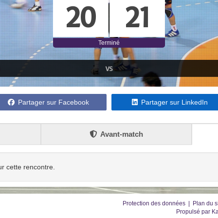
20
21
Terminé
VS
Partager sur Facebook
Partager sur LinkedIn
Avant-match
ur cette rencontre.
Protection des données
|
Plan du s
Propulsé par
Ka