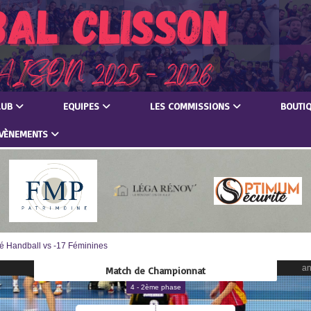
LUB
EQUIPES
LES COMMISSIONS
BOUTI
VÈNEMENTS
é Handball vs -17 Féminines
an
Match de Championnat
4 - 2ème phase