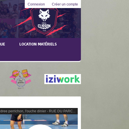
Connexion
Créer un compte
QUE
LOCATION MATÉRIELS
dree perrichon, l'ouche dinier - RUE DU PARC...