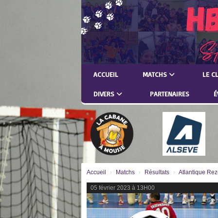
Panneau de gestion des cookies
ACCUEIL
MATCHS
LE C
DIVERS
PARTENAIRES
É
Accueil
Matchs
Résultats
Atlantique Rez
05 février 2023 à 13H00