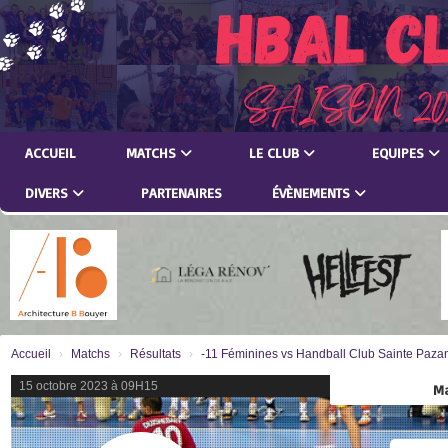
Panneau de gestion des cookies
ACCUEIL
MATCHS
LE CLUB
EQUIPES
DIVERS
PARTENAIRES
ÉVÈNEMENTS
Accueil
Matchs
Résultats
-11 Féminines vs Handball Club Sainte Paza
15 octobre 2023 à 09H15
Ma