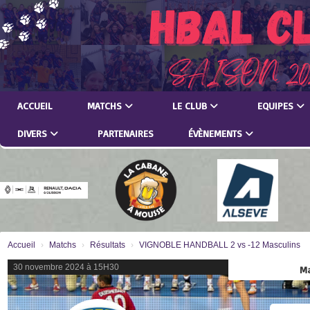
Panneau de gestion des cookies
ACCUEIL
MATCHS
LE CLUB
EQUIPES
DIVERS
PARTENAIRES
ÉVÈNEMENTS
Accueil
Matchs
Résultats
VIGNOBLE HANDBALL 2 vs -12 Masculins
30 novembre 2024 à 15H30
Ma