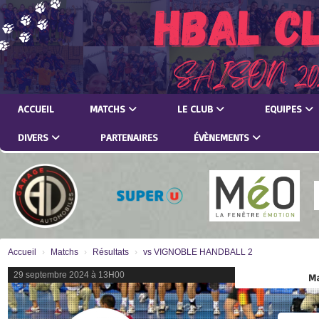
Panneau de gestion des cookies
ACCUEIL
MATCHS
LE CLUB
EQUIPES
DIVERS
PARTENAIRES
ÉVÈNEMENTS
Accueil
Matchs
Résultats
vs VIGNOBLE HANDBALL 2
29 septembre 2024 à 13H00
Ma