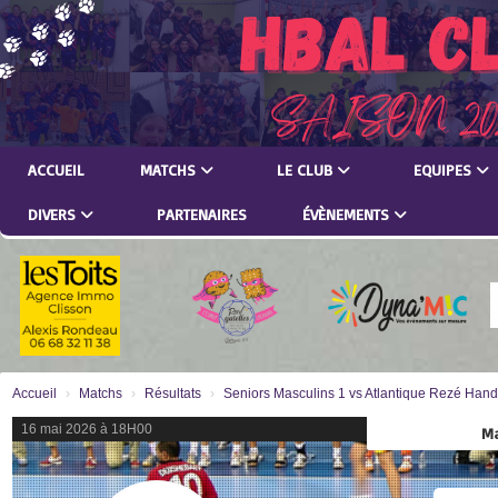
Panneau de gestion des cookies
ACCUEIL
MATCHS
LE CLUB
EQUIPES
DIVERS
PARTENAIRES
ÉVÈNEMENTS
Accueil
Matchs
Résultats
Seniors Masculins 1 vs Atlantique Rezé Hand
16 mai 2026 à 18H00
Ma