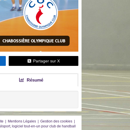
CHABOSSIÈRE OLYMPIQUE CLUB
HANDBALL 1
Partager sur X
Résumé
ite
|
Mentions Légales
|
Gestion des cookies
|
lisport, logiciel tout-en-un pour club de handball