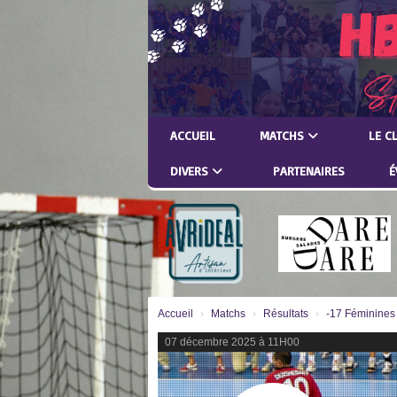
Panneau de gestion des cookies
ACCUEIL
MATCHS
LE C
DIVERS
PARTENAIRES
É
Accueil
Matchs
Résultats
-17 Féminin
07 décembre 2025 à 11H00