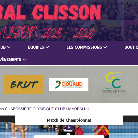
LUB
EQUIPES
LES COMMISSIONS
BOUTI
VÈNEMENTS
es vs CHABOSSIÈRE OLYMPIQUE CLUB HANDBALL 1
Match de Championnat
9