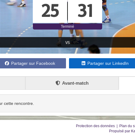
25
31
Terminé
VS
Partager sur Facebook
Partager sur LinkedIn
Avant-match
ur cette rencontre.
Protection des données
|
Plan du s
Propulsé par
Ka