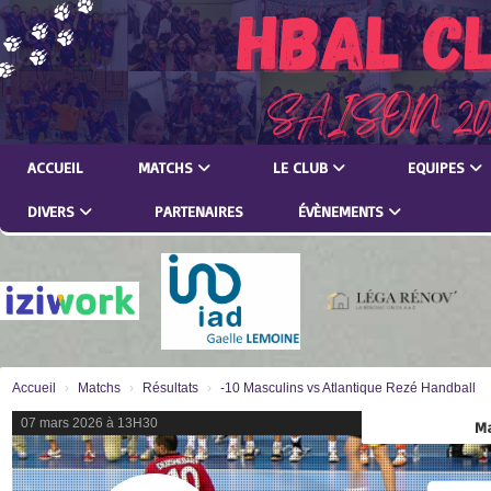
Panneau de gestion des cookies
ACCUEIL
MATCHS
LE CLUB
EQUIPES
DIVERS
PARTENAIRES
ÉVÈNEMENTS
Accueil
Matchs
Résultats
-10 Masculins vs Atlantique Rezé Handball
07 mars 2026 à 13H30
Ma