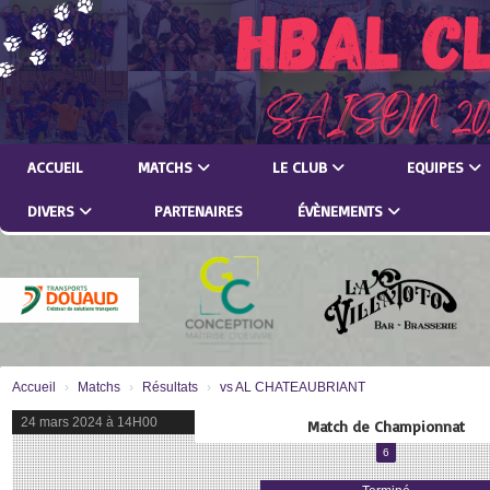
Panneau de gestion des cookies
ACCUEIL
MATCHS
LE CLUB
EQUIPES
DIVERS
PARTENAIRES
ÉVÈNEMENTS
Accueil
Matchs
Résultats
vs AL CHATEAUBRIANT
24 mars 2024 à 14H00
Match de Championnat
6