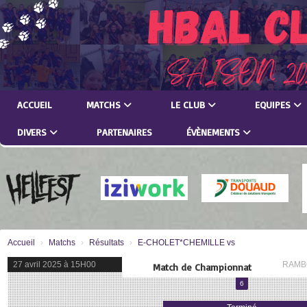
Panneau de gestion des cookies
ACCUEIL
MATCHS
LE CLUB
EQUIPES
DIVERS
PARTENAIRES
ÉVÈNEMENTS
Accueil
Matchs
Résultats
E-CHOLET*CHEMILLE vs
27 avril 2025 à 15H00
RAMB
Match de Championnat
6